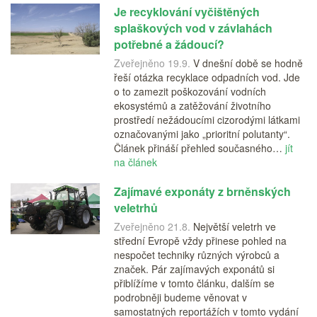
Je recyklování vyčištěných
splaškových vod v závlahách
potřebné a žádoucí?
Zveřejněno 19.9.
V dnešní době se hodně
řeší otázka recyklace odpadních vod. Jde
o to zamezit poškozování vodních
ekosystémů a zatěžování životního
prostředí nežádoucími cizorodými látkami
označovanými jako „prioritní polutanty“.
Článek přináší přehled současného…
jít
na článek
Zajímavé exponáty z brněnských
veletrhů
Zveřejněno 21.8.
Největší veletrh ve
střední Evropě vždy přinese pohled na
nespočet techniky různých výrobců a
značek. Pár zajímavých exponátů si
přiblížíme v tomto článku, dalším se
podrobněji budeme věnovat v
samostatných reportážích v tomto vydání