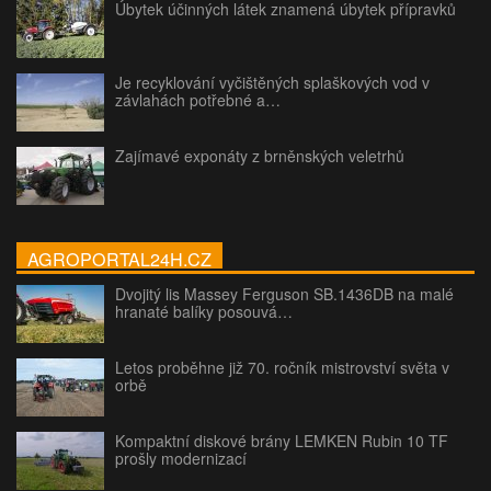
Úbytek účinných látek znamená úbytek přípravků
Je recyklování vyčištěných splaškových vod v
závlahách potřebné a…
Zajímavé exponáty z brněnských veletrhů
AGROPORTAL24H.CZ
Dvojitý lis Massey Ferguson SB.1436DB na malé
hranaté balíky posouvá…
Letos proběhne již 70. ročník mistrovství světa v
orbě
Kompaktní diskové brány LEMKEN Rubin 10 TF
prošly modernizací