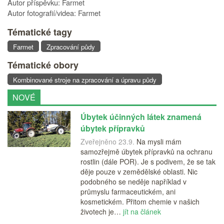
Autor příspěvku: Farmet
Autor fotografií/videa: Farmet
Tématické tagy
Farmet
Zpracování půdy
Tématické obory
Kombinované stroje na zpracování a úpravu půdy
NOVÉ
Úbytek účinných látek znamená
úbytek přípravků
Zveřejněno 23.9.
Na mysli mám
samozřejmě úbytek přípravků na ochranu
rostlin (dále POR). Je s podivem, že se tak
děje pouze v zemědělské oblasti. Nic
podobného se neděje například v
průmyslu farmaceutickém, ani
kosmetickém. Přitom chemie v našich
životech je…
jít na článek