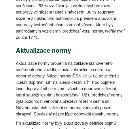
současnosti 53 % využívaných vozidel tvoří odvozní
soupravy ve složení tahač s návěsem, 30 % soupravy
složené z nákladního automobilu s přívěsem a odvozní
soupravy tvořené tahačem s polopřívěsem, které byly
směrodatným vozidlem v předchozí verzi normy, tvořily nyní
pouze 17 %.
Aktualizace normy
Aktualizace normy proběhla na základě stanoveného
směrodatného vozidla, studia zahraničních norem a
odborné debaty. Název normy ČSN 73 6108 se změnil z
„Lesní dopravní síť” na „Lesní cestní síť”. Pod pojmem
lesní dopravní síť se rozumí všechna dopravní zařízení,
která souloží lesnímu hospodářství. Už u předchozí normy
byla pozornost věnována především lesní cestní síti.
Návrhu ostatních zařízení se norma věnovala pouze
okrajově. Současný název lépe odpovídá obsahu normy.
Při aktualizaci normy byly aktualizovány definice pojmů