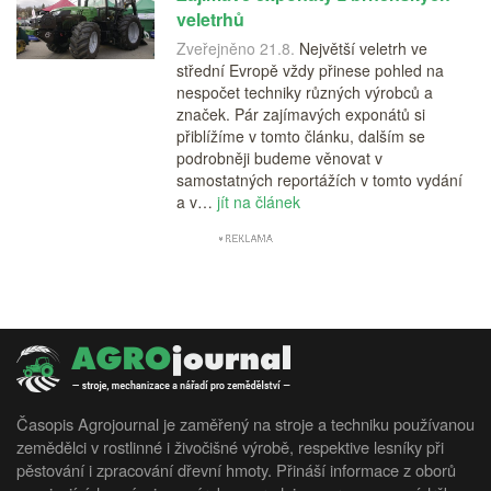
veletrhů
Zveřejněno 21.8.
Největší veletrh ve
střední Evropě vždy přinese pohled na
nespočet techniky různých výrobců a
značek. Pár zajímavých exponátů si
přiblížíme v tomto článku, dalším se
podrobněji budeme věnovat v
samostatných reportážích v tomto vydání
a v…
jít na článek
Časopis Agrojournal je zaměřený na stroje a techniku používanou
zemědělci v rostlinné i živočišné výrobě, respektive lesníky při
pěstování i zpracování dřevní hmoty. Přináší informace z oborů