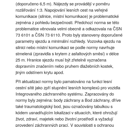
(doporučeno 6,5 m). Nájezdy se provádějí v poměru
rozšiřování 1:3. Napojování lesních cest na veřejné
komunikace (silnice, místní komunikace) je problematické
zejména z pohledu bezpečnosti. Předchozí norma se této
problematice věnovala velmi obecně a odkazovala na ČSN
73 6101 a ČSN 73 6110. Proto byly stanoveny doporučené
parametry sjezdu a minimální rozhledy. Vozovka sjezdu na
silnici nebo místní komunikaci se podle normy navrhuje
stmelená (zpravidla s krytem z asfaltových směsí) v délce
25 m. Hranice sjezdu musí být zřetelně vyznačena
dopravním značením nebo pruhem dlažebních kostek,
jiným odstínem krytu apod.
Při aktualizaci normy bylo pamatováno na funkci lesní
cestní sítě jako zpří stupnění lesních komplexů pro vozidla
Integrovaného záchranného systému. Zapracovány do
normy byly zejména: body záchrany a Bod záchrany, dříve
také traumatologický bod, jsou označovány tabulkou s
kódem usnadňujícím lokalizaci v situacích, které ohrožují
život, zdraví, majetek nebo životní prostředí a vyžadují
provedení záchranných prací. V souvislosti s ochranou