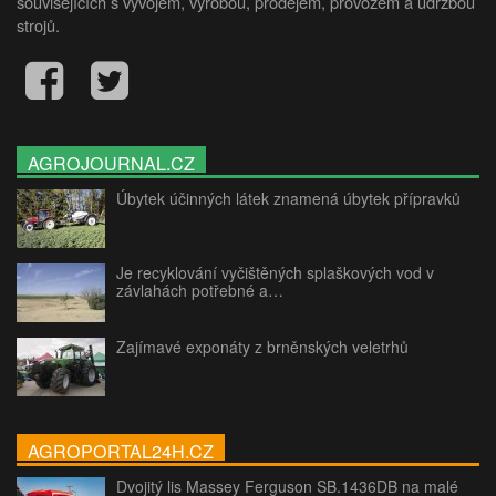
souvisejících s vývojem, výrobou, prodejem, provozem a údržbou
strojů.
AGROJOURNAL.CZ
Úbytek účinných látek znamená úbytek přípravků
Je recyklování vyčištěných splaškových vod v
závlahách potřebné a…
Zajímavé exponáty z brněnských veletrhů
AGROPORTAL24H.CZ
Dvojitý lis Massey Ferguson SB.1436DB na malé