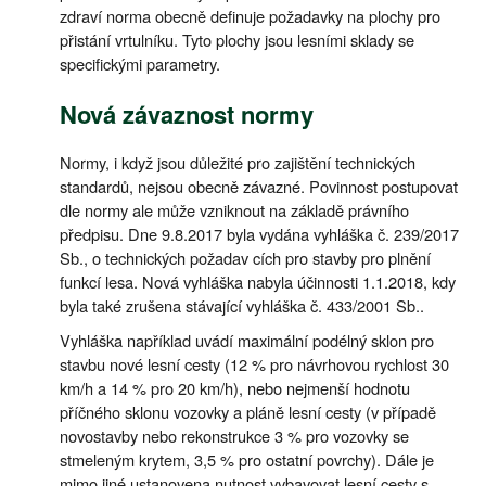
zdraví norma obecně definuje požadavky na plochy pro
přistání vrtulníku. Tyto plochy jsou lesními sklady se
specifickými parametry.
Nová závaznost normy
Normy, i když jsou důležité pro zajištění technických
standardů, nejsou obecně závazné. Povinnost postupovat
dle normy ale může vzniknout na základě právního
předpisu. Dne 9.8.2017 byla vydána vyhláška č. 239/2017
Sb., o technických požadav cích pro stavby pro plnění
funkcí lesa. Nová vyhláška nabyla účinnosti 1.1.2018, kdy
byla také zrušena stávající vyhláška č. 433/2001 Sb..
Vyhláška například uvádí maximální podélný sklon pro
stavbu nové lesní cesty (12 % pro návrhovou rychlost 30
km/h a 14 % pro 20 km/h), nebo nejmenší hodnotu
příčného sklonu vozovky a pláně lesní cesty (v případě
novostavby nebo rekonstrukce 3 % pro vozovky se
stmeleným krytem, 3,5 % pro ostatní povrchy). Dále je
mimo jiné ustanovena nutnost vybavovat lesní cesty s