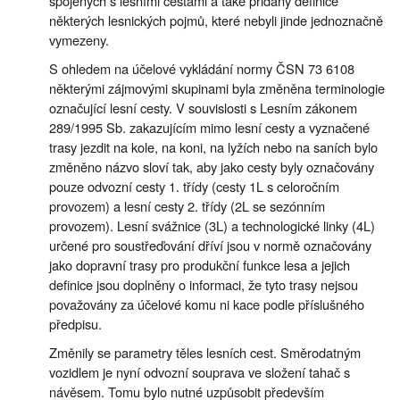
spojených s lesními cestami a také přidány definice
některých lesnických pojmů, které nebyli jinde jednoznačně
vymezeny.
S ohledem na účelové vykládání normy ČSN 73 6108
některými zájmovými skupinami byla změněna terminologie
označující lesní cesty. V souvislosti s Lesním zákonem
289/1995 Sb. zakazujícím mimo lesní cesty a vyznačené
trasy jezdit na kole, na koni, na lyžích nebo na saních bylo
změněno názvo sloví tak, aby jako cesty byly označovány
pouze odvozní cesty 1. třídy (cesty 1L s celoročním
provozem) a lesní cesty 2. třídy (2L se sezónním
provozem). Lesní svážnice (3L) a technologické linky (4L)
určené pro soustřeďování dříví jsou v normě označovány
jako dopravní trasy pro produkční funkce lesa a jejich
definice jsou doplněny o informaci, že tyto trasy nejsou
považovány za účelové komu ni kace podle příslušného
předpisu.
Změnily se parametry těles lesních cest. Směrodatným
vozidlem je nyní odvozní souprava ve složení tahač s
návěsem. Tomu bylo nutné uzpůsobit především