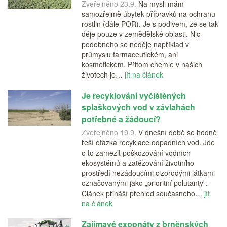
Zveřejněno 23.9.
Na mysli mám
samozřejmě úbytek přípravků na ochranu
rostlin (dále POR). Je s podivem, že se tak
děje pouze v zemědělské oblasti. Nic
podobného se neděje například v
průmyslu farmaceutickém, ani
kosmetickém. Přitom chemie v našich
životech je…
jít na článek
Je recyklování vyčištěných
splaškových vod v závlahách
potřebné a žádoucí?
Zveřejněno 19.9.
V dnešní době se hodně
řeší otázka recyklace odpadních vod. Jde
o to zamezit poškozování vodních
ekosystémů a zatěžování životního
prostředí nežádoucími cizorodými látkami
označovanými jako „prioritní polutanty“.
Článek přináší přehled současného…
jít
na článek
Zajímavé exponáty z brněnských