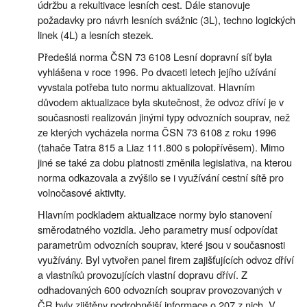
údržbu a rekultivace lesních cest. Dále stanovuje
požadavky pro návrh lesních svážnic (3L), techno logických
linek (4L) a lesních stezek.
Předešlá norma ČSN 73 6108 Lesní dopravní síť byla
vyhlášena v roce 1996. Po dvaceti letech jejího užívání
vyvstala potřeba tuto normu aktualizovat. Hlavním
důvodem aktualizace byla skutečnost, že odvoz dříví je v
současnosti realizován jinými typy odvozních souprav, než
ze kterých vycházela norma ČSN 73 6108 z roku 1996
(tahače Tatra 815 a Liaz 111.800 s polopřívěsem). Mimo
jiné se také za dobu platnosti změnila legislativa, na kterou
norma odkazovala a zvýšilo se i využívání cestní sítě pro
volnočasové aktivity.
Hlavním podkladem aktualizace normy bylo stanovení
směrodatného vozidla. Jeho parametry musí odpovídat
parametrům odvozních souprav, které jsou v současnosti
využívány. Byl vytvořen panel firem zajišťujících odvoz dříví
a vlastníků provozujících vlastní dopravu dříví. Z
odhadovaných 600 odvozních souprav provozovaných v
ČR byly zjištěny podrobnější informace o 207 z nich. V