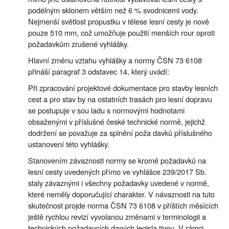
podélným sklonem větším než 6 % svodnicemi vody.
Nejmenší světlost propustku v tělese lesní cesty je nově
pouze 510 mm, což umožňuje použití menších rour oproti
požadavkům zrušené vyhlášky.
Hlavní změnu vztahu vyhlášky a normy ČSN 73 6108
přináší paragraf 3 odstavec 14, který uvádí:
Při zpracování projektové dokumentace pro stavby lesních
cest a pro stav by na ostatních trasách pro lesní dopravu
se postupuje v sou ladu s normovými hodnotami
obsaženými v příslušné české technické normě, jejichž
dodržení se považuje za splnění poža davků příslušného
ustanovení této vyhlášky.
Stanovením závaznosti normy se kromě požadavků na
lesní cesty uvedených přímo ve vyhlášce 239/2017 Sb.
staly závaznými i všechny požadavky uvedené v normě,
které neměly doporučující charakter. V návaznosti na tuto
skutečnost projde norma ČSN 73 6108 v příštích měsících
ještě rychlou revizí vyvolanou změnami v terminologii a
technických požadavcích daných legisla tivou. V rámci