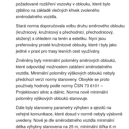
požadované rozšíření vozovky v oblouku, které bylo
zjištěno na základě vlečných křivek zvoleného
směrodatného vozidla.
Stará norma doporučovala volbu druhu směrového oblouku
(kružnicový, kružnicový s přechodnicí, přechodnicový,
složený) s ohledem na terén a estetiku. Nyní jsou
preferovány prosté kružnicové oblouky, které i byly jako
jediné v praxi pro trasy lesních cest využívány.
Změněny byly minimální poloměry směrových oblouků,
které odpovídají možnostem zatáčení směrodatného
vozidla. Minimální poloměry výškových oblouků nebyly
předchozí verzí normy stanoveny. Obvykle se proto
používaly hodnoty podle normy ČSN 73 6101 –
Projektovaní silnic a dálnic. Norma nově minimální
poloměry výškových oblouků stanovuje.
Dále byly stanoveny parametry výhyben a sjezdů na
veřejné komunikace, které dosud v normě nebyly výslovně
uvedeny. Nově je dle směrodatného vozidla minimální
délka výhybny stanovena na 25 m, minimální šířka 6 m